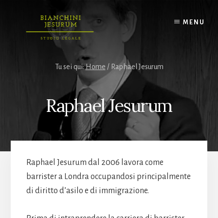
Skip
to
MENU
content
Tu sei qui:
Home
/
Raphael Jesurum
Raphael Jesurum
Raphael Jesurum dal 2006 lavora come
barrister a Londra occupandosi principalmente
di diritto d’asilo e di immigrazione.