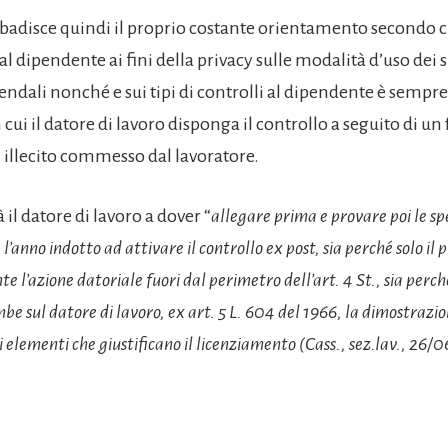
ibadisce quindi il proprio costante orientamento secondo c
al dipendente ai fini della privacy sulle modalità d’uso dei 
ndali nonché e sui tipi di controlli al dipendente è sempre
in cui il datore di lavoro disponga il controllo a seguito di u
n illecito commesso dal lavoratore.
à il datore di lavoro a dover “
allegare prima e provare poi le sp
l’anno indotto ad attivare il controllo ex post, sia perché solo il
e l’azione datoriale fuori dal perimetro dell’art. 4 St., sia perché
be sul datore di lavoro, ex art. 5 L. 604 del 1966, la dimostrazio
 elementi che giustificano il licenziamento (Cass., sez.lav., 26/