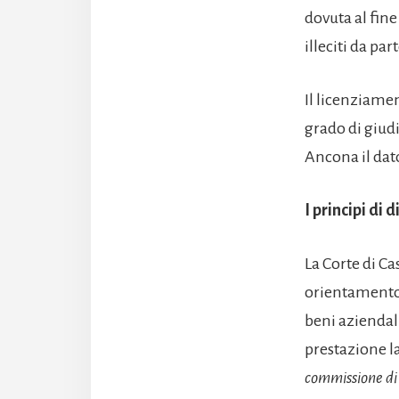
dovuta al fine
illeciti da par
Il licenziamen
grado di giud
Ancona il dat
I principi di 
La Corte di Ca
orientamento s
beni aziendali
prestazione la
commissione di 