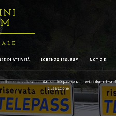
REE DI ATTIVITÀ
LORENZO JESURUM
NOTIZIE
ll’azienda utilizzando i dati del Telepass senza previa informativa al l
la Cassazione.