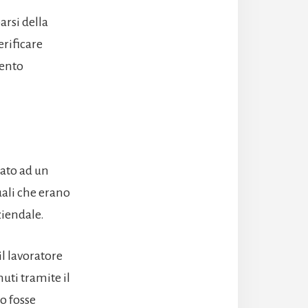
arsi della
erificare
mento
nato ad un
uali che erano
ziendale.
l lavoratore
uti tramite il
io fosse