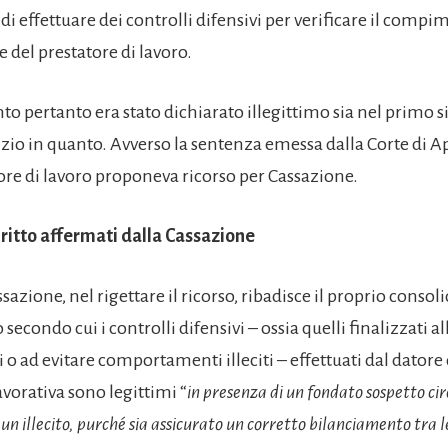
 di effettuare dei controlli difensivi per verificare il compim
te del prestatore di lavoro.
to pertanto era stato dichiarato illegittimo sia nel primo 
izio in quanto. Avverso la sentenza emessa dalla Corte di A
ore di lavoro proponeva ricorso per Cassazione.
diritto affermati dalla Cassazione
ssazione, nel rigettare il ricorso, ribadisce il proprio consol
econdo cui i controlli difensivi – ossia quelli finalizzati all
 o ad evitare comportamenti illeciti – effettuati dal datore 
vorativa sono legittimi “
in presenza di un fondato sospetto cir
un illecito, purché sia assicurato un corretto bilanciamento tra l