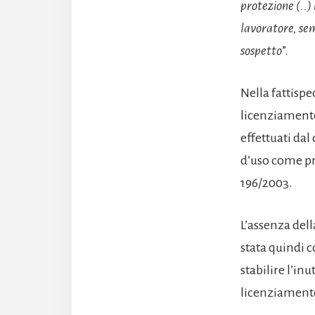
protezione (..)
lavoratore, sem
sospetto
”.
Nella fattisp
licenziamento 
effettuati da
d’uso come pre
196/2003.
L’assenza del
stata quindi 
stabilire l’in
licenziamento