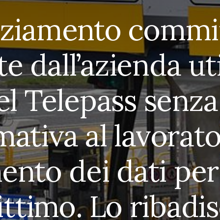
enziamento commi
e dall’azienda uti
el Telepass senza
mativa al lavorato
ento dei dati per
gittimo. Lo ribadis