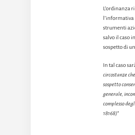
L’ordinanza r
l’informativa 
strumenti azie
salvo il caso 
sospetto di u
In tal caso sar
circostanze che 
sospetto consent
generale, incom
complesso degli
18168)
”