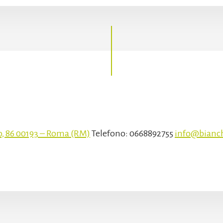
o, 86 00193 – Roma (RM)
Telefono: 0668892755
info@bianch