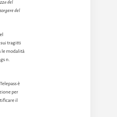
ezza del
nsorgere del
el
ui tragitti
a le modalità
Lgs n.
Telepass è
azione per
ificare il