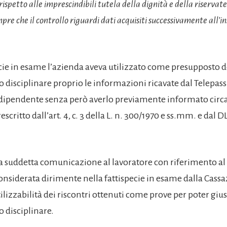
 rispetto alle imprescindibili tutela della dignità e della riservat
pre che il controllo riguardi dati acquisiti successivamente all’i
ecie in esame l’azienda aveva utilizzato come presupposto d
disciplinare proprio le informazioni ricavate dal Telepass s
l dipendente senza però averlo previamente informato circ
scritto dall’art. 4, c. 3 della L. n. 300/1970 e ss.mm. e dal D
la suddetta comunicazione al lavoratore con riferimento al 
considerata dirimente nella fattispecie in esame dalla Cass
utilizzabilità dei riscontri ottenuti come prove per poter giust
 disciplinare.