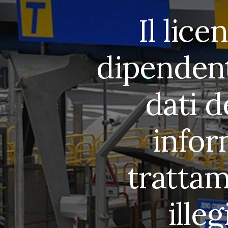
Il lic
dipendent
dati d
infor
trattam
ille