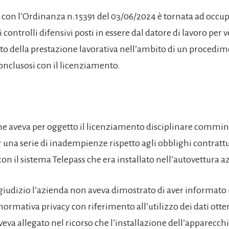
 con l’Ordinanza n.15391 del 03/06/2024 è tornata ad occup
i controlli difensivi posti in essere dal datore di lavoro per v
 della prestazione lavorativa nell’ambito di un procedi
conclusosi con il licenziamento.
ame aveva per oggetto il licenziamento disciplinare commi
r una serie di inadempienze rispetto agli obblighi contratt
 con il sistema Telepass che era installato nell’autovettura a
 giudizio l’azienda non aveva dimostrato di aver informato i
normativa privacy con riferimento all’utilizzo dei dati otten
veva allegato nel ricorso che l’installazione dell’apparecch