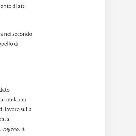
ento di atti
sia nel secondo
ppello di
idato
a tutela dei
di lavoro sulla
ca la
e esigenze di