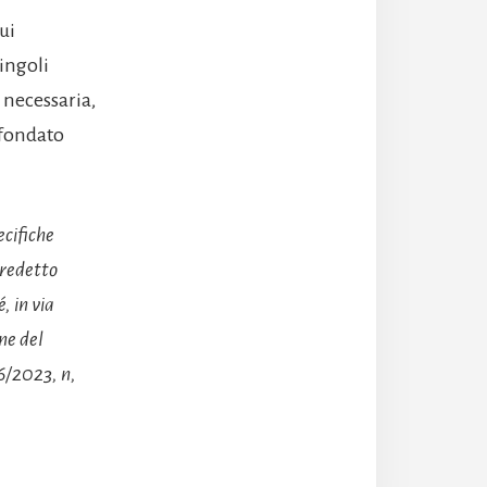
ui
singoli
 necessaria,
n fondato
ecifiche
 predetto
, in via
ne del
06/2023, n,