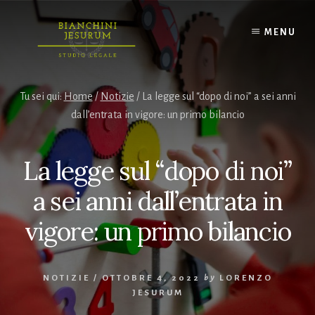
Skip
to
MENU
content
Tu sei qui:
Home
/
Notizie
/
La legge sul “dopo di noi” a sei anni
dall’entrata in vigore: un primo bilancio
La legge sul “dopo di noi”
a sei anni dall’entrata in
vigore: un primo bilancio
NOTIZIE
/
OTTOBRE 4, 2022
by
LORENZO
JESURUM