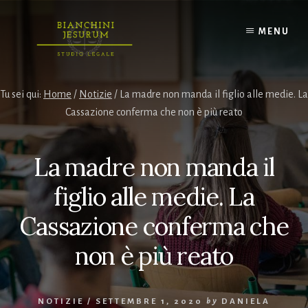
Skip
to
MENU
content
Tu sei qui:
Home
/
Notizie
/
La madre non manda il figlio alle medie. La
Cassazione conferma che non è più reato
La madre non manda il
figlio alle medie. La
Cassazione conferma che
non è più reato
NOTIZIE
/
SETTEMBRE 1, 2020
by
DANIELA