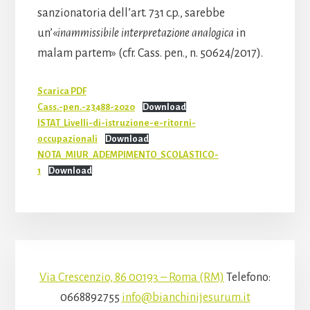
sanzionatoria dell’art. 731 c.p., sarebbe
un’«
inammissibile interpretazione analogica
in
malam partem» (cfr. Cass. pen., n. 50624/2017).
Scarica PDF
Cass.-pen.-23488-2020
Download
ISTAT_Livelli-di-istruzione-e-ritorni-
occupazionali
Download
NOTA_MIUR_ADEMPIMENTO_SCOLASTICO-
1
Download
Via Crescenzio, 86 00193 – Roma (RM)
Telefono:
0668892755
info@bianchinijesurum.it