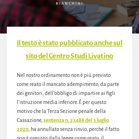
BIANCHINI
Il testo è stato pubblicato anche sul
sito del Centro Studi Livatino
Nel nostro ordinamento non è più previsto
come reato il mancato adempimento, da parte
dei genitori, dell’obbligo di impartire ai figli
l’istruzione media inferiore. È per questo
motivo che la Terza Sezione penale della
Cassazione,
sentenza n. 23488 del 3 luglio
2020
, ha annullato senza rinvio, perché il fatto
non è previsto dalla legge come reato, il