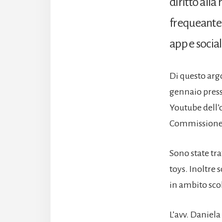
diritto alla
frequeante 
app e socia
Di questo argo
gennaio press
Youtube dell’
Commissione 
Sono state tra
toys. Inoltre 
in ambito scol
L’avv. Daniela