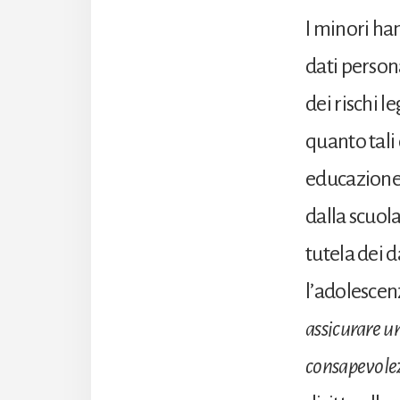
I minori ha
dati person
dei rischi l
quanto tali
educazion
dalla scuol
tutela dei d
l’adolescen
assicurare un’
consapevolez