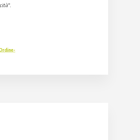
icità
“.
Ordine-