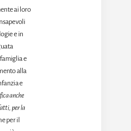
ente ai loro
onsapevoli
logie e in
guata
 famiglia e
mento alla
nfanzia e
ifica anche
atti, per la
e per il