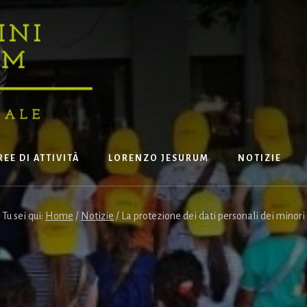
REE DI ATTIVITÀ
LORENZO JESURUM
NOTIZIE
Tu sei qui:
Home
/
Notizie
/
La protezione dei dati personali dei minori