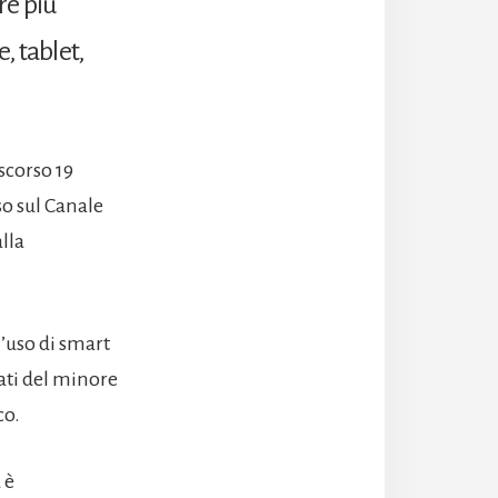
re più
, tablet,
scorso 19
so sul Canale
lla
l’uso di smart
dati del minore
co.
 è