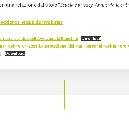
n una relazione dal titolo “
Scuola e privacy. Analisi delle crit
r vedere il video del webinar
aricare le slides dell’Avv. Daniela Bianchini
Download
nar-del-19-01-2021_La-protezione-dei-dati-personali-del-minore_
2
Download