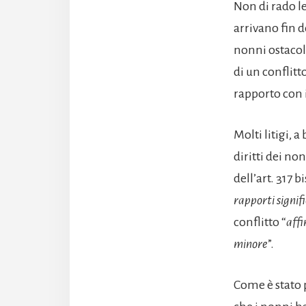
Non di rado le
arrivano fin d
nonni ostacola
di un conflit
rapporto con i
Molti litigi, 
diritti dei no
dell’art. 317 b
rapporti signifi
conflitto “
affi
minore
”.
Come è stato p