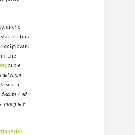
uto, anche
stata istituita
i dei giovani,
nni, che
005
quale
 del ruolo
 le scuole
a discutere ed
la famiglia e
azione del