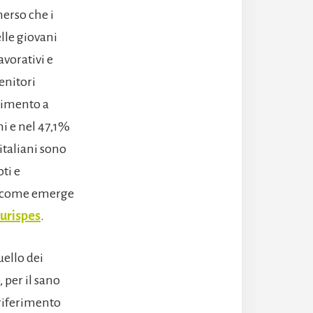
erso che i
lle giovani
avorativi e
enitori
erimento a
ni e nel 47,1%
italiani sono
ti e
i, come emerge
urispes
.
uello dei
, per il sano
 riferimento