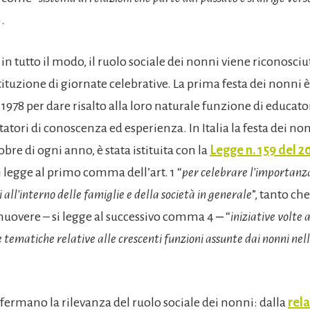
.
 in tutto il modo, il ruolo sociale dei nonni viene riconosci
stituzione di giornate celebrative. La prima festa dei nonni è 
1978 per dare risalto alla loro naturale funzione di educator
atori di conoscenza ed esperienza. In Italia la festa dei no
tobre di ogni anno, è stata istituita con la
Legge n. 159 del 2
legge al primo comma dell’art. 1 “
per celebrare l’importanza
 all’interno delle famiglie e della società in generale
”, tanto che
overe – si legge al successivo comma 4 ‒ “
iniziative volte 
 tematiche relative alle crescenti funzioni assunte dai nonni nel
onfermano la rilevanza del ruolo sociale dei nonni: dalla
rel