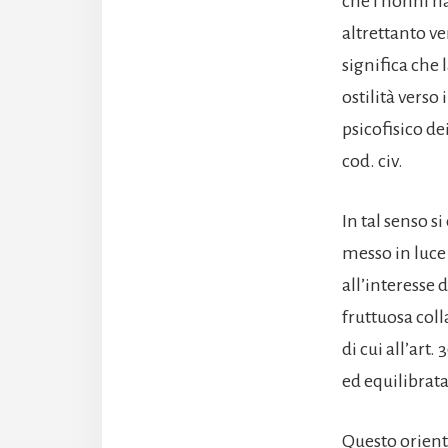
che i nonni ha
altrettanto ve
significa che
ostilità verso 
psicofisico de
cod. civ.
In tal senso s
messo in luce
all’interesse
fruttuosa col
di cui all’art
ed equilibrat
Questo orienta