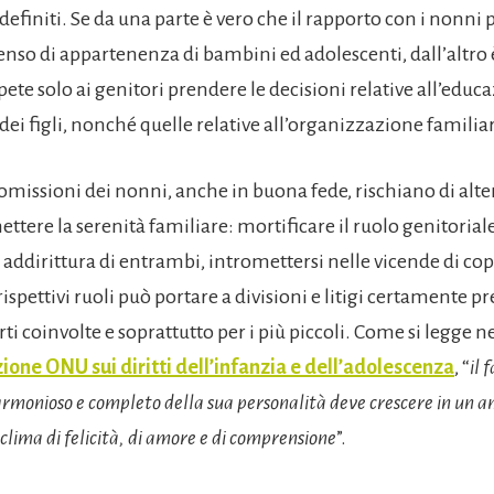
 definiti. Se da una parte è vero che il rapporto con i nonni 
enso di appartenenza di bambini ed adolescenti, dall’altro 
te solo ai genitori prendere le decisioni relative all’educ
 dei figli, nonché quelle relative all’organizzazione familia
omissioni dei nonni, anche in buona fede, rischiano di alter
tere la serenità familiare: mortificare il ruolo genitorial
addirittura di entrambi, intromettersi nelle vicende di cop
ispettivi ruoli può portare a divisioni e litigi certamente p
arti coinvolte e soprattutto per i più piccoli. Come si legge
one ONU sui diritti dell’infanzia e dell’adolescenza
, “
il 
armonioso e completo della sua personalità deve crescere in un 
 clima di felicità, di amore e di comprensione
”.