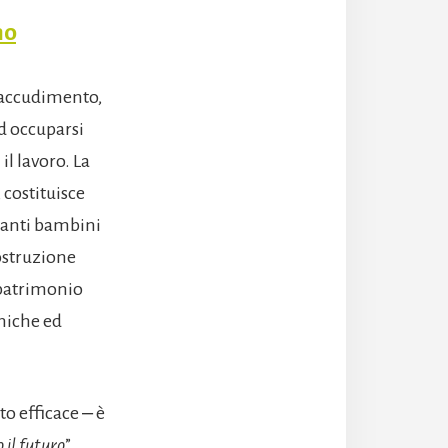
no
l’accudimento,
ad occuparsi
il lavoro. La
costituisce
 tanti bambini
costruzione
l patrimonio
uniche ed
o efficace ‒ è
 il futuro
”