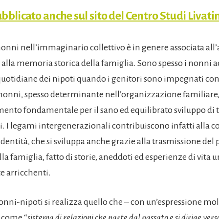
bblicato anche sul sito del Centro Studi Livati
 nonni nell’immaginario collettivo è in genere associata al
e alla memoria storica della famiglia. Sono spesso i nonni 
 quotidiane dei nipoti quando i genitori sono impegnati con 
nonni, spesso determinante nell’organizzazione familiare, 
emento fondamentale per il sano ed equilibrato sviluppo di
i. I legami intergenerazionali contribuiscono infatti alla 
identità, che si sviluppa anche grazie alla trasmissione de
lla famiglia, fatto di storie, aneddoti ed esperienze di vita 
 arricchenti.
nni-nipoti si realizza quello che – con un’espressione molt
o come “
sistema di relazioni che parte dal passato e si dirige verso