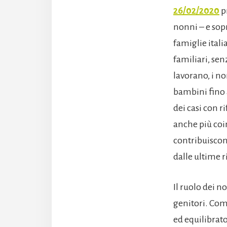
26/02/2020
p
nonni – e sop
famiglie ital
familiari, se
lavorano, i no
bambini fino a
dei casi con r
anche più coin
contribuiscon
dalle ultime r
Il ruolo dei n
genitori. Come
ed equilibrato