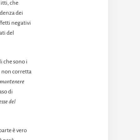
itti, che
vadenza dei
fetti negativi
ti del
i che sono i
e non corretta
i mantenere
aso di
esse del
parte è vero