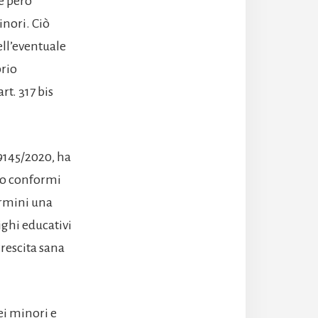
 è però
inori. Ciò
ell’eventuale
brio
rt. 317 bis
 9145/2020, ha
ono conformi
ermini una
ighi educativi
crescita sana
ei minori e