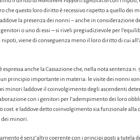
nno il diritto di
mantenere rapporti significativi
con i nipoti,
ro che questo loro diritto è recessivo rispetto a quello dei m
 laddove la presenza dei nonni – anche in considerazione d
i genitori o uno di essi ‒ si riveli pregiudizievole per l’equili
i nipoti, viene di conseguenza meno il loro diritto di cui all’a
i è espressa anche la Cassazione che, nella nota sentenza n.
 un principio importante in materia: le visite dei nonni s
 dei minori laddove il coinvolgimento degli ascendenti det
laborazione con i genitori per l’adempimento dei loro obbl
. 30 cost. e laddove detto coinvolgimento sia funzionale alla 
a dei minori.
mento è senz’altro coerente con i principi posti a tutela d