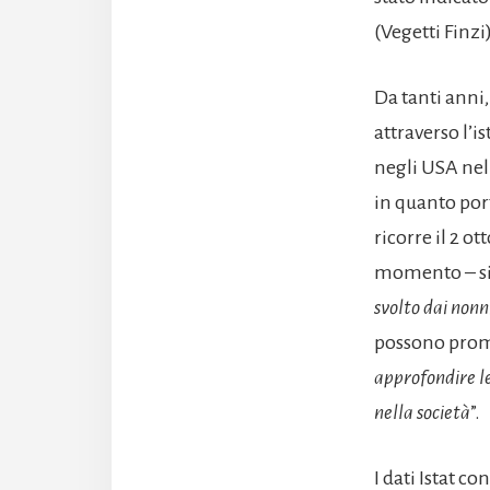
(Vegetti Finzi)
Da tanti anni,
attraverso l’i
negli USA nel 
in quanto port
ricorre il 2 ot
momento – si 
svolto dai nonni
possono promu
approfondire le
nella società
”.
I dati Istat c