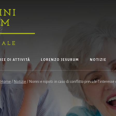
REE DI ATTIVITÀ
LORENZO JESURUM
NOTIZIE
:
Home
/
Notizie
/
Nonni e nipoti: in caso di conflitto prevale l’interesse