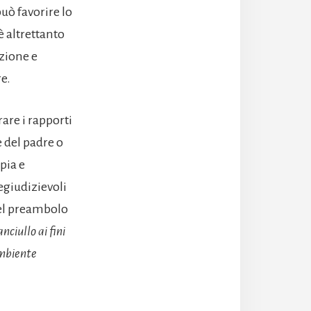
può favorire lo
è altrettanto
azione e
re.
are i rapporti
e del padre o
pia e
regiudizievoli
 nel preambolo
fanciullo ai fini
ambiente