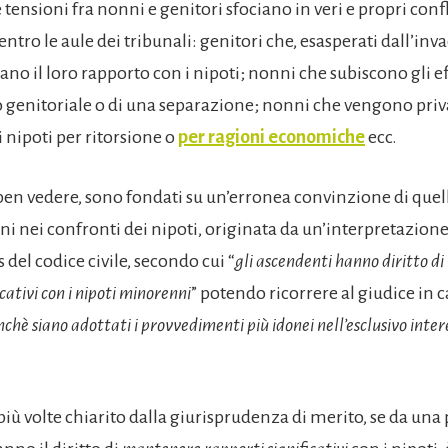
 tensioni fra nonni e genitori sfociano in veri e propri confl
entro le aule dei tribunali: genitori che, esasperati dall’in
no il loro rapporto con i nipoti; nonni che subiscono gli ef
to genitoriale o di una separazione; nonni che vengono priva
 nipoti per ritorsione o
per ragioni economiche
ecc.
a ben vedere, sono fondati su un’erronea convinzione di quell
nni nei confronti dei nipoti, originata da un’interpretazion
is del codice civile, secondo cui “
gli ascendenti hanno diritto d
cativi con i nipoti minorenni
” potendo ricorrere al giudice in c
nchè siano adottati i provvedimenti più idonei nell’esclusivo inter
iù volte chiarito dalla giurisprudenza di merito, se da una 