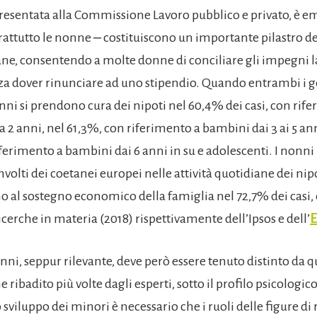
resentata alla Commissione Lavoro pubblico e privato, è em
rattutto le nonne ‒ costituiscono un importante pilastro de
iane, consentendo a molte donne di conciliare gli impegni l
nza dover rinunciare ad uno stipendio. Quando entrambi i g
nni si prendono cura dei nipoti nel 60,4% dei casi, con rif
 2 anni, nel 61,3%, con riferimento a bambini dai 3 ai 5 an
iferimento a bambini dai 6 anni in su e adolescenti. I nonni 
volti dei coetanei europei nelle attività quotidiane dei nipo
o al sostegno economico della famiglia nel 72,7% dei cas
icerche in materia (2018) rispettivamente dell’Ipsos e dell’
E
onni, seppur rilevante, deve però essere tenuto distinto da q
 ribadito più volte dagli esperti, sotto il profilo psicologico
 sviluppo dei minori è necessario che i ruoli delle figure di