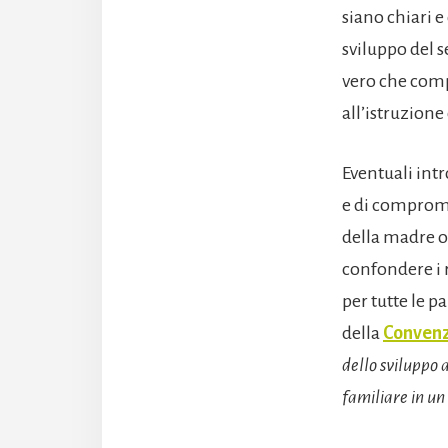
siano chiari e
sviluppo del s
vero che compe
all’istruzione
Eventuali intr
e di compromet
della madre o 
confondere i r
per tutte le p
della
Convenzi
dello sviluppo 
familiare in un