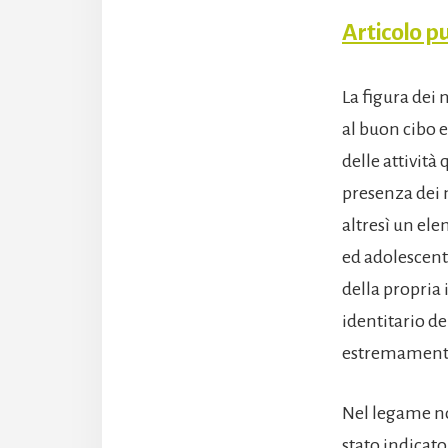
Articolo pu
La figura dei
al buon cibo 
delle attività
presenza dei 
altresì un el
ed adolescent
della propria 
identitario de
estremamente
Nel legame no
stato indicat