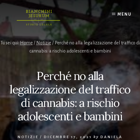
Skip
to
MENU
content
Tu sei qui:
Home
/
Notizie
/
Perché no alla legalizzazione del traffico di
cannabis: a rischio adolescenti e bambini
Perché no alla
legalizzazione del traffico
di cannabis: a rischio
adolescenti e bambini
NOTIZIE
/
DICEMBRE 17, 2021
by
DANIELA