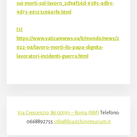
sui-morti-sul-lavoro_2d94f26d-6385-4db5-
9d73-e6123c0641fe.html
[3]
https://www.vaticannews.va/it/mondo/news/2
022-04/lavoro-morti-ilo-papa-dignita-
lavoratori-incidenti-guerra.html
Via Crescenzio, 86 00193 – Roma (RM)
Telefono:
0668892755
info@bianchinijesurum.it