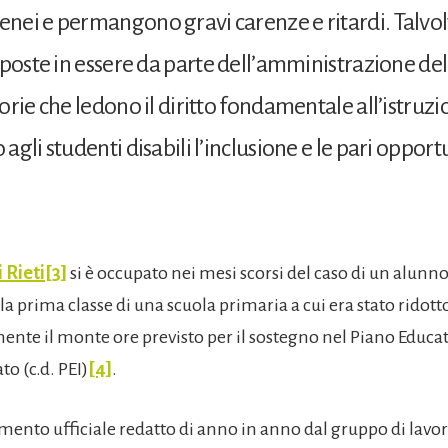
nei e permangono gravi carenze e ritardi. Talvo
 poste in essere da parte dell’amministrazione de
orie che ledono il diritto fondamentale all’istruz
gli studenti disabili l’inclusione e le pari opport
i Rieti
[3]
si è occupato nei mesi scorsi del caso di un alunno
a prima classe di una scuola primaria a cui era stato ridott
ente il monte ore previsto per il sostegno nel Piano Educa
to (c.d. PEI)
[4]
.
cumento ufficiale redatto di anno in anno dal gruppo di lavo