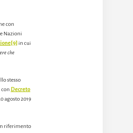
one con
le Nazioni
zione
[9]
in cui
iere che
llo stesso
e con
Decreto
 20 agosto 2019
un riferimento