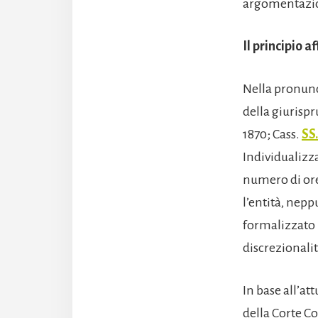
argomentazio
Il principio 
Nella pronunc
della giurispr
1870; Cass.
SS
Individualizza
numero di ore
l’entità, neppu
formalizzato 
discrezionalit
In base all’a
della Corte Co