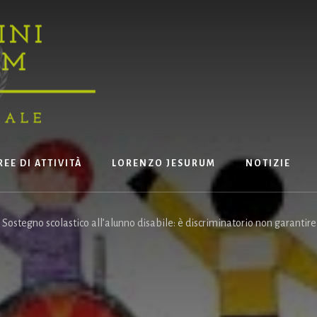
REE DI ATTIVITÀ
LORENZO JESURUM
NOTIZIE
Sostegno scolastico all’alunno disabile: è discriminatorio non garantire