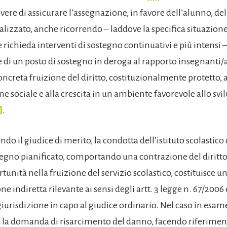
dovere di assicurare l’assegnazione, in favore dell’alunno, de
lizzato, anche ricorrendo – laddove la specifica situazione 
 richieda interventi di sostegno continuativi e più intensi 
e di un posto di sostegno in deroga al rapporto insegnanti/
oncreta fruizione del diritto, costituzionalmente protetto, a
ne sociale e alla crescita in un ambiente favorevole allo svi
]
.
ndo il giudice di merito, la condotta dell’istituto scolastic
stegno pianificato, comportando una contrazione del diritto
rtunità nella fruizione del servizio scolastico, costituisce u
e indiretta rilevante ai sensi degli artt. 3 legge n. 67/2006 e
iurisdizione in capo al giudice ordinario. Nel caso in esame
sì la domanda di risarcimento del danno, facendo riferimen