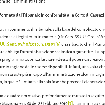
ni dell’amministrazione.
affermato dal Tribunale in conformità alla Corte di Cassaz
ia in commento il Tribunale, sulla base del consolidato o
udenza di legittimità in materia (cfr. Cass. SS.UU. Ord. 28/
.UU. Sent. 08/10/2019, n. 25101
[6]
), ha ribadito che il Pian
to obbliga l’amministrazione scolastica a garantire il supp
 programmato, senza lasciare ad essa il potere discreziona
re in ragione delle risorse disponibili. Infatti, una volta che 
non sussiste più in capo all’amministrazione alcun margin
à, la quale è limitata alla sola fase che precede l’elaborazio
ttuale quadro normativo, profondamente mutato in seguito 
stituzionale n. 80 del 22 febbraio 2010
[7]
, l’amministrazio