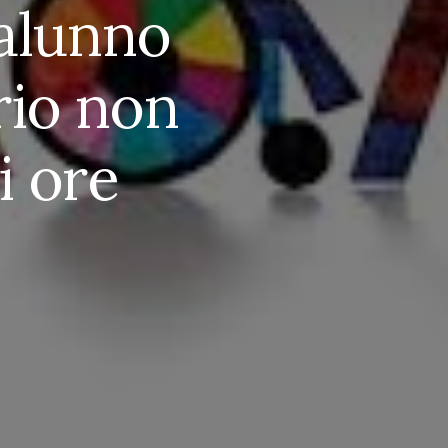
’alunno
rio non
i ore