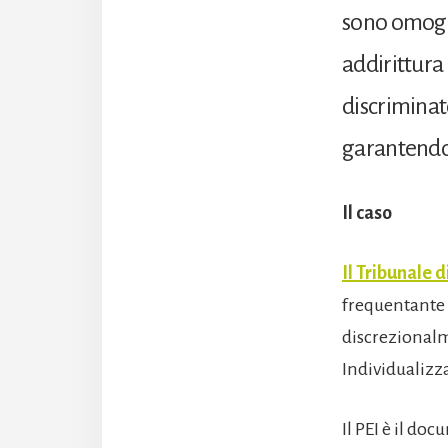
sono omoge
addirittura
discriminat
garantendo a
Il caso
Il Tribunale d
frequentante l
discrezionalm
Individualizza
Il PEI è il do