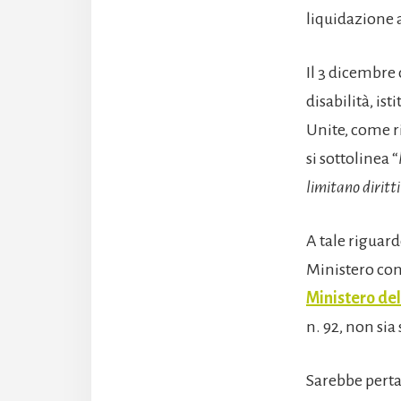
liquidazione al
Il 3 dicembre
disabilità, is
Unite, come r
si sottolinea “
limitano diritti
A tale riguard
Ministero con
Ministero del
n. 92, non sia
Sarebbe perta