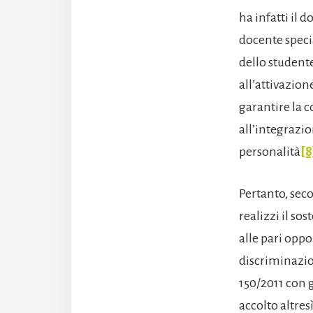
ha infatti il 
docente specia
dello studente
all’attivazion
garantire la c
all’integrazio
personalità
[8
Pertanto, seco
realizzi il so
alle pari oppo
discriminazion
150/2011 con g
accolto altre