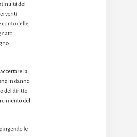
ntinuità del
terventi
e conto delle
egnato
egno
 accertare la
ione in danno
 del diritto
sarcimento del
espingendo le