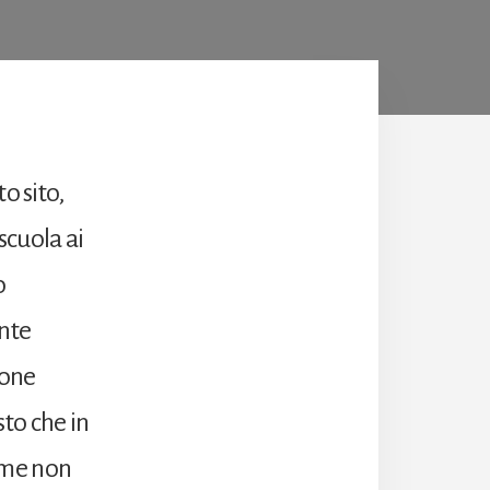
o sito,
 scuola ai
o
ente
ione
to che in
orme non