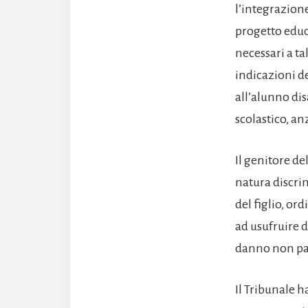
l’integrazione
progetto educa
necessari a ta
indicazioni de
all’alunno dis
scolastico, an
Il genitore de
natura discri
del figlio, o
ad usufruire d
danno non pat
Il Tribunale h