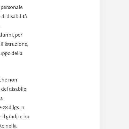
l personale
di disabilità
–
alunni, per
ll’istruzione,
luppo della
o che non
 del disabile
na
 28 d.lgs. n.
 il giudice ha
to nella