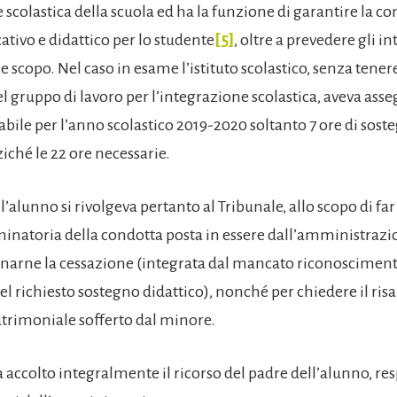
 scolastica della scuola ed ha la funzione di garantire la co
tivo e didattico per lo studente
[5]
, oltre a prevedere gli in
le scopo. Nel caso in esame l’istituto scolastico, senza tener
l gruppo di lavoro per l’integrazione scolastica, aveva ass
abile per l’anno scolastico 2019-2020 soltanto 7 ore di sost
ziché le 22 ore necessarie.
ll’alunno si rivolgeva pertanto al Tribunale, allo scopo di far
minatoria della condotta posta in essere dall’amministraz
rdinarne la cessazione (integrata dal mancato riconoscimento
el richiesto sostegno didattico), nonché per chiedere il ri
rimoniale sofferto dal minore.
a accolto integralmente il ricorso del padre dell’alunno, r