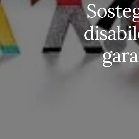
Sosteg
disabi
gara