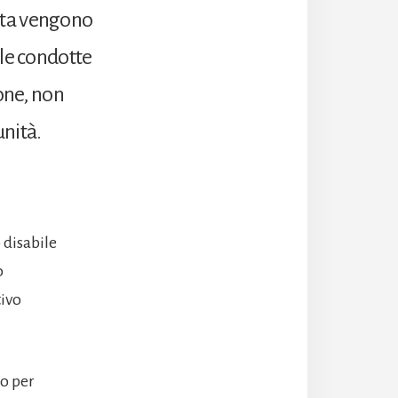
lta vengono
lle condotte
ione, non
unità.
 disabile
o
tivo
ro per