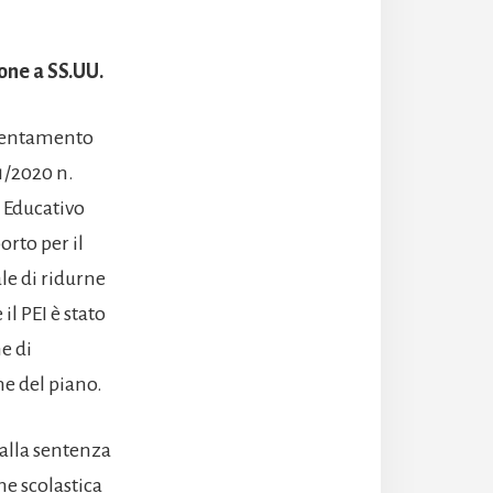
ione a SS.UU.
rientamento
01/2020 n.
o Educativo
orto per il
le di ridurne
il PEI è stato
e di
ne del piano.
alla sentenza
ne scolastica