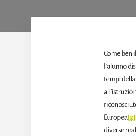
Come ben il
l’alunno dis
tempi della 
all’istruzi
riconosciut
Europea
[2]
diverse real